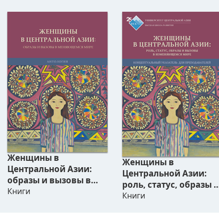
Женщины в
Женщины в
Центральной Азии:
Центральной Азии:
образы и вызовы в
роль, статус, образы 
меняющемся мире.
Книги
вызовы в
Книги
Антология
изменяющемся мире.
Концептуальный